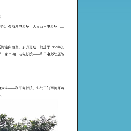
报
剧院、金海岸电影场、人民西里电影场……
渐走向落寞。岁月更迭，始建于1956年的
哪一家？海口老电影院——和平电影院还能
色大字——和平电影院。影院正门两侧开着
茶。