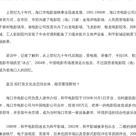
上世纪九十年代，海口市电影放映事业迅速发展。1991-1996年，海口市电影
筹资方式，在市区、市郊兴建了电影院（场）21家：金海岸电影场、人民西里电影场
千家村电影场等。省电影公司投资兴办了白龙电影场、飞龙影村、银龙电影院等。同时，
城、工人影剧院均安装了中央空调和配备了35毫米影片立体声设备，和平影城还购置
场效果。
采访中，记者了解到，从上世纪九十年代后期起，受电视、录像厅、卡拉OK、
电影市场跌至“冰点”。2004年，中国电影市场逐渐走出低谷。不过国营老电影院（
成为老海口人的回忆。
盘活 拟打造文化业态综合体，能否重现辉煌？
海口市电影公司负责人谢华介绍，和平电影院于1956年10月1日开业，当时建筑面积约
年，海口市电影公司与中国电影公司合作，投资100万元，把单一的电影院改造成多
茶部等，并安装中央空调，成为当时海口市第一家设备豪华、环境舒适的综合性娱乐
1989年，和平电影院改名为和平影城。2002年，和平影城被承包出去，二楼的
像放映厅、电子游戏室、茶座等，后来也因市场以及受新式影院冲击等原因停业。200