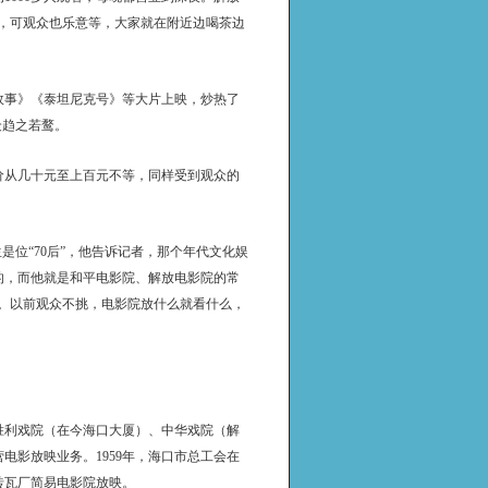
，可观众也乐意等，大家就在附近边喝茶边
故事》《泰坦尼克号》等大片上映，炒热了
众趋之若鹜。
价从几十元至上百元不等，同样受到观众的
是位“70后”，他告诉记者，那个年代文化娱
的，而他就是和平电影院、解放电影院的常
。以前观众不挑，电影院放什么就看什么，
胜利戏院（在今海口大厦）、中华戏院（解
电影放映业务。1959年，海口市总工会在
砖瓦厂简易电影院放映。