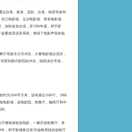
公司通过自筹、集资、贷款、合资、独资等多种
、东江电影场、玉沙电影场、美舍电影场、
加快改造步伐，至1996年底，和平影
了超重低音还音系统，增强了电影声音的临
歌舞厅等娱乐方式冲击，大量电影观众流失，
场）却受到新式影院的冲击，陆续淡出市场，
为2046平方米，设有座位1600个。1988
功能电影城，设电影院、歌舞厅、咖啡厅和中
场所。
放映厅继续保留放电影，一楼开设歌舞厅、录
9年，和平影城将没有3D放映系统的放映厅