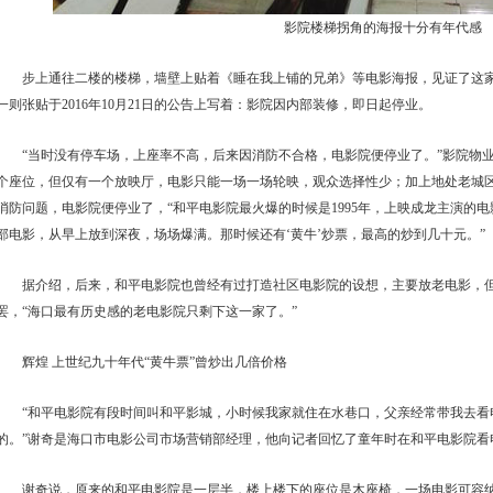
影院楼梯拐角的海报十分有年代感
步上通往二楼的楼梯，墙壁上贴着《睡在我上铺的兄弟》等电影海报，见证了这
一则张贴于2016年10月21日的公告上写着：影院因内部装修，即日起停业。
“当时没有停车场，上座率不高，后来因消防不合格，电影院便停业了。”影院物业
个座位，但仅有一个放映厅，电影只能一场一场轮映，观众选择性少；加上地处老城
消防问题，电影院便停业了，“和平电影院最火爆的时候是1995年，上映成龙主演的
部电影，从早上放到深夜，场场爆满。那时候还有‘黄牛’炒票，最高的炒到几十元。”
据介绍，后来，和平电影院也曾经有过打造社区电影院的设想，主要放老电影，
罢，“海口最有历史感的老电影院只剩下这一家了。”
辉煌 上世纪九十年代“黄牛票”曾炒出几倍价格
“和平电影院有段时间叫和平影城，小时候我家就住在水巷口，父亲经常带我去看
的。”谢奇是海口市电影公司市场营销部经理，他向记者回忆了童年时在和平电影院看
谢奇说，原来的和平电影院是一层半，楼上楼下的座位是木座椅，一场电影可容纳