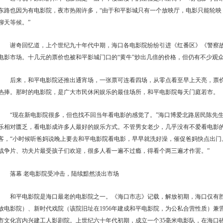
东路也因为有电影院，夜市热闹许多，“由于和平影城只有一个放映厅，电影只能轮映
聊天等候。”
谢奇回忆道，上个世纪九十年代中期，海口各电影院纷纷引进《红番区》《警察
电影市场。十几元的票价也被和平影城门口的“黄牛”炒出几倍的价格，但仍有不少观
后来，和平电影院还推出通宵场，一张票可连看四场，从零点看至早上天亮，票
热捧。那时的电影院，是广大市民休闲娱乐的最佳场所，和平电影院每天门庭若市。
“现在新电影院很多，但也找不回当年看电影的感觉了。”海口博爱北路居民陈先生
乐相对匮乏，看电影成许多人最好的娱乐方式。不管男女老少，几乎没有不爱看电影
客，“小时候听爸妈说晚上要去和平电影院看电影，早早就洗好澡，催促爸妈快点出门
战争片、功夫片最受孩子们欢迎，很多人看一遍不过瘾，得看个两三遍才作罢。”
落幕 老电影院受冲击，陆续黯然淡出市场
和平电影院是海口最老的电影院之一。《海口市志》记载，解放初期，海口仅有
放电影院）、新时代戏院（该院旧址在1956年建成和平电影院，为公私合营性质）兼营
市文化宫内兴建工人影剧院。上世纪六十年代初期，成立一个35毫米电影队，在海口