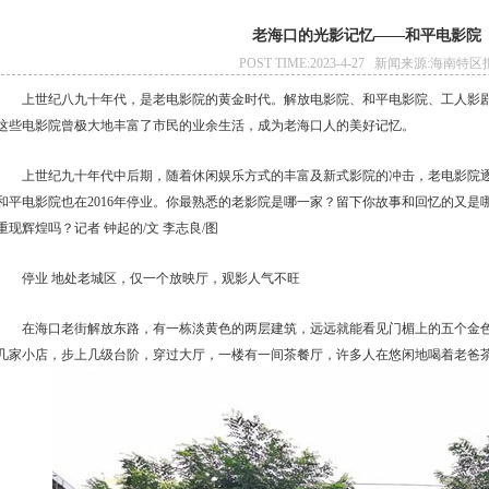
老海口的光影记忆——和平电影院
POST TIME:2023-4-27 新闻来源:海南特区
上世纪八九十年代，是老电影院的黄金时代。解放电影院、和平电影院、工人影
这些电影院曾极大地丰富了市民的业余生活，成为老海口人的美好记忆。
上世纪九十年代中后期，随着休闲娱乐方式的丰富及新式影院的冲击，老电影院逐
和平电影院也在2016年停业。你最熟悉的老影院是哪一家？留下你故事和回忆的又是
重现辉煌吗？记者 钟起的/文 李志良/图
停业 地处老城区，仅一个放映厅，观影人气不旺
在海口老街解放东路，有一栋淡黄色的两层建筑，远远就能看见门楣上的五个金
几家小店，步上几级台阶，穿过大厅，一楼有一间茶餐厅，许多人在悠闲地喝着老爸