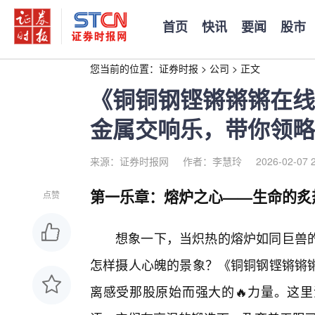
首页
快讯
要闻
股市
您当前的位置：
证券时报
>
公司
>
正文
《铜铜钢铿锵锵锵在线
金属交响乐，带你领略
来源：证券时报网
作者：李慧玲
2026-02-07 
第一乐章：熔炉之心——生命的炙
点赞
想象一下，当炽热的熔炉如同巨兽
怎样摄人心魄的景象？《铜铜钢铿锵锵
离感受那股原始而强大的🔥力量。这里