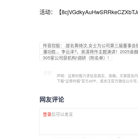
活动：【
8cjVGdkyAuHwSRRkeCZXbTJ
传音控股：.提名黄绮汶,女士为公司第三届董事会
潘功胜.、李云泽?、吴清将作主题演讲！2025
305家公司获机构!调研（附名单）!
声明：证券时报力求信息真实、准确，文章提及内
下载“证券时报”官方APP，或关注官方微信公众
网友评论
登录
后可以发言